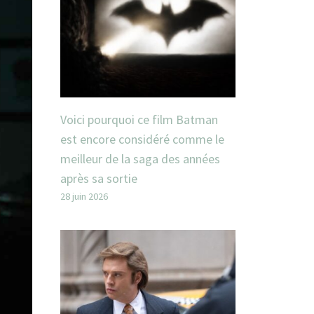
Voici pourquoi ce film Batman
est encore considéré comme le
meilleur de la saga des années
après sa sortie
28 juin 2026