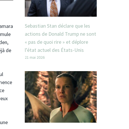
Sebastian Stan déclare que les
Samara
actions de Donald Trump ne sont
rmule
« pas de quoi rire » et déplore
den,
l’état actuel des États-Unis
éjà de
21 mai 2026
ul
mmence
ce
reux
 une