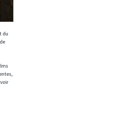
t du
 de
ilms
tentes,
evoir