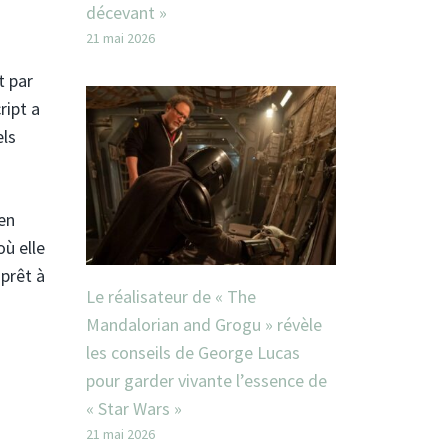
décevant »
21 mai 2026
t par
ript a
els
en
où elle
 prêt à
Le réalisateur de « The
Mandalorian and Grogu » révèle
les conseils de George Lucas
pour garder vivante l’essence de
« Star Wars »
21 mai 2026