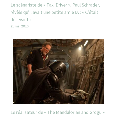
Le scénariste de « Taxi Driver », Paul Schrader,
révèle qu’il avait une petite amie IA : « C’était
décevant »
21 mai 2026
Le réalisateur de « The Mandalorian and Grogu »