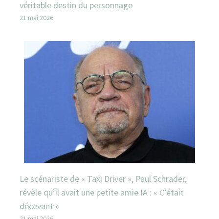
véritable destin du personnage
21 mai 2026
Le scénariste de « Taxi Driver », Paul Schrader,
révèle qu’il avait une petite amie IA : « C’était
décevant »
21 mai 2026