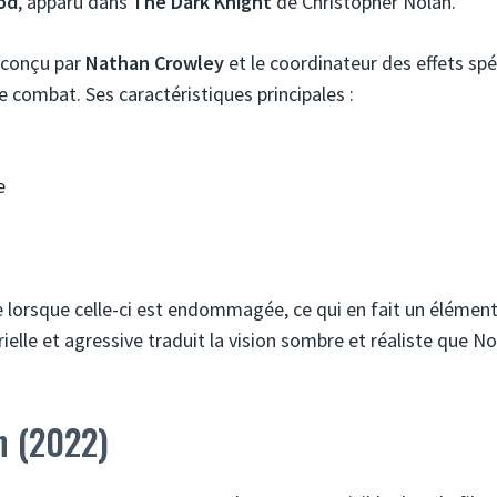
od
, apparu dans
The Dark Knight
de Christopher Nolan.
 conçu par
Nathan Crowley
et le coordinateur des effets sp
combat. Ses caractéristiques principales :
e
lorsque celle-ci est endommagée, ce qui en fait un élémen
rielle et agressive traduit la vision sombre et réaliste que No
n (2022)