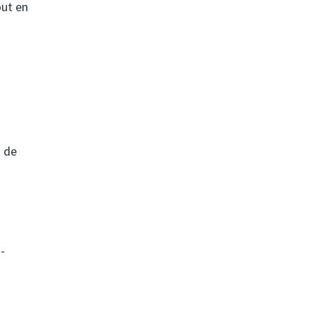
out en
s de
-