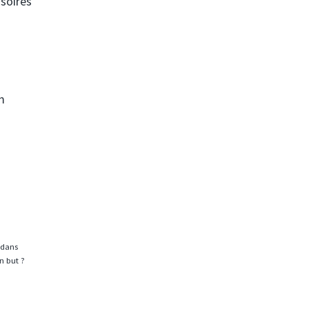
ssoires
m
 dans
n but ?