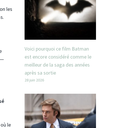
on les
s.
Voici pourquoi ce film Batman
e
est encore considéré comme le
 —
meilleur de la saga des années
après sa sortie
28 juin 2026
sé
où le