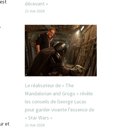
 est
décevant »
21 mai 2026
,
Le réalisateur de « The
Mandalorian and Grogu » révèle
les conseils de George Lucas
pour garder vivante l’essence de
« Star Wars »
ur et
21 mai 2026