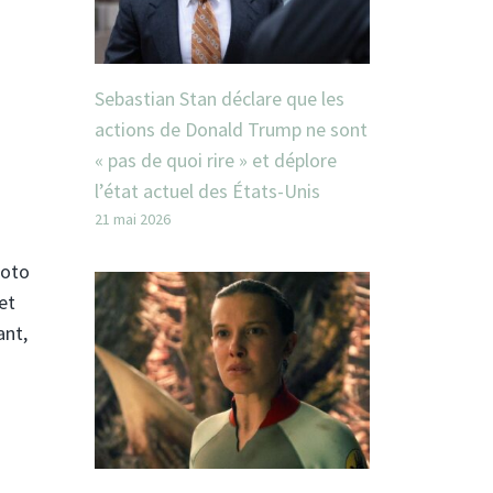
Sebastian Stan déclare que les
actions de Donald Trump ne sont
« pas de quoi rire » et déplore
l’état actuel des États-Unis
21 mai 2026
moto
et
ant,