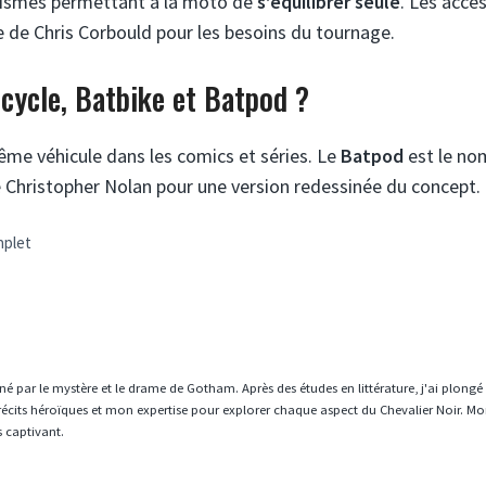
nismes permettant à la moto de
s’équilibrer seule
. Les acce
e de Chris Corbould pour les besoins du tournage.
tcycle, Batbike et Batpod ?
me véhicule dans les comics et séries. Le
Batpod
est le no
de Christopher Nolan pour une version redessinée du concept.
mplet
né par le mystère et le drame de Gotham. Après des études en littérature, j'ai plongé
écits héroïques et mon expertise pour explorer chaque aspect du Chevalier Noir. Mo
s captivant.