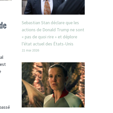
 de
Sebastian Stan déclare que les
actions de Donald Trump ne sont
« pas de quoi rire » et déplore
l’état actuel des États-Unis
21 mai 2026
al
 est
e
 passé