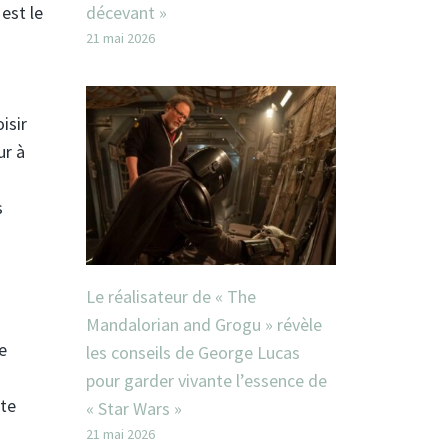
est le
décevant »
21 mai 2026
isir
ur à
s
Le réalisateur de « The
Mandalorian and Grogu » révèle
e
les conseils de George Lucas
pour garder vivante l’essence de
ute
« Star Wars »
21 mai 2026