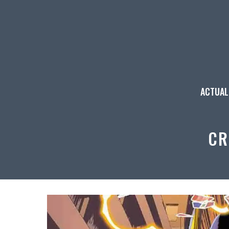
Aller
au
contenu
ACTUAL
CR