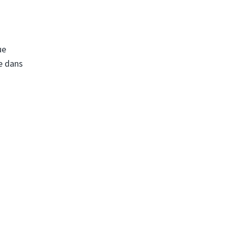
ue
le dans