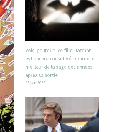
Voici pourquoi ce film Batman
est encore considéré comme le
meilleur de la saga des années
après sa sortie
28 juin 2026