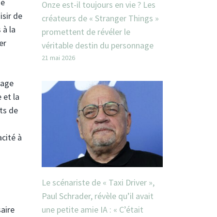
ne
Onze est-il toujours en vie ? Les
isir de
créateurs de « Stranger Things »
 à la
promettent de révéler le
er
véritable destin du personnage
21 mai 2026
nage
 et la
nts de
s
cité à
Le scénariste de « Taxi Driver »,
Paul Schrader, révèle qu’il avait
aire
une petite amie IA : « C’était