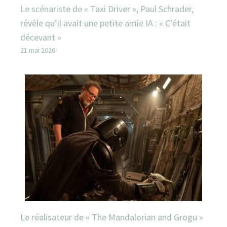
Le scénariste de « Taxi Driver », Paul Schrader,
révèle qu’il avait une petite amie IA : « C’était
décevant »
21 mai 2026
Le réalisateur de « The Mandalorian and Grogu »