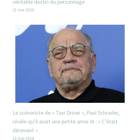
véritable destin du personnage
21 mai 2026
Le scénariste de « Taxi Driver », Paul Schrader,
révèle qu’il avait une petite amie IA : « C’était
décevant »
21 mai 2026