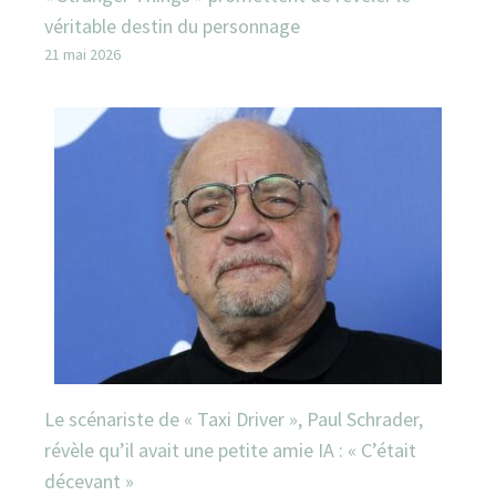
véritable destin du personnage
21 mai 2026
Le scénariste de « Taxi Driver », Paul Schrader,
révèle qu’il avait une petite amie IA : « C’était
décevant »