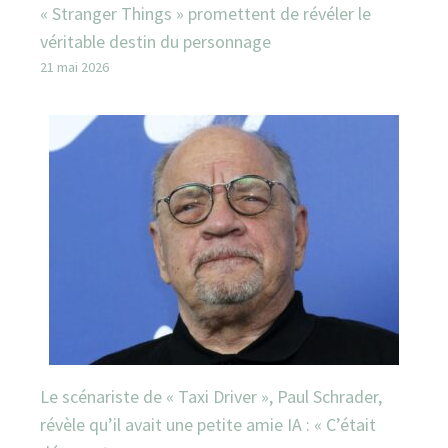
« Stranger Things » promettent de révéler le
véritable destin du personnage
21 mai 2026
Le scénariste de « Taxi Driver », Paul Schrader,
révèle qu’il avait une petite amie IA : « C’était