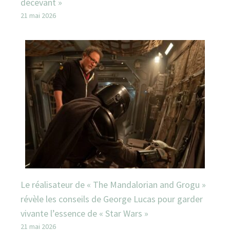
décevant »
21 mai 2026
Le réalisateur de « The Mandalorian and Grogu »
révèle les conseils de George Lucas pour garder
vivante l’essence de « Star Wars »
21 mai 2026