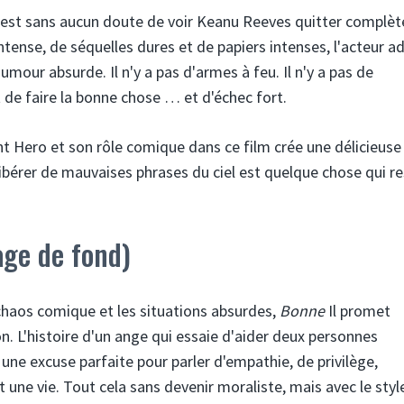
 est sans aucun doute de voir Keanu Reeves quitter complè
ntense, de séquelles dures et de papiers intenses, l'acteur a
mour absurde. Il n'y a pas d'armes à feu. Il n'y a pas de
de faire la bonne chose … et d'échec fort.
nt Hero et son rôle comique dans ce film crée une délicieuse
et libérer de mauvaises phrases du ciel est quelque chose qui r
ge de fond)
chaos comique et les situations absurdes,
Bon
ne
Il promet
on. L'histoire d'un ange qui essaie d'aider deux personnes
ne excuse parfaite pour parler d'empathie, de privilège,
t une vie. Tout cela sans devenir moraliste, mais avec le styl