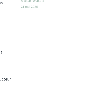
« Star Wars »
us
21 mai 2026
st
ducteur