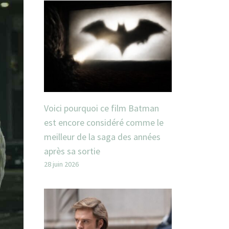
Voici pourquoi ce film Batman
est encore considéré comme le
meilleur de la saga des années
après sa sortie
28 juin 2026