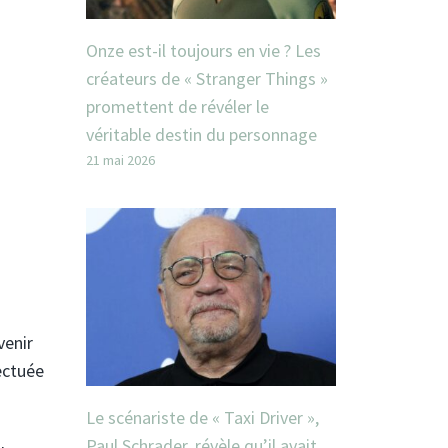
Onze est-il toujours en vie ? Les
créateurs de « Stranger Things »
promettent de révéler le
véritable destin du personnage
21 mai 2026
venir
fectuée
Le scénariste de « Taxi Driver »,
Paul Schrader, révèle qu’il avait