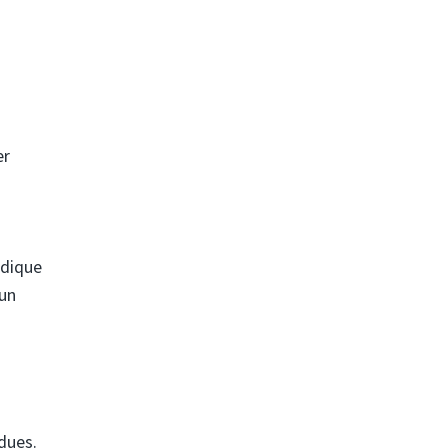
er
ndique
 un
dues.