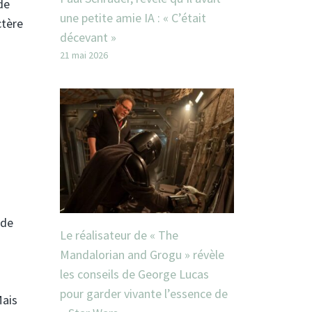
de
une petite amie IA : « C’était
ctère
décevant »
21 mai 2026
 de
Le réalisateur de « The
Mandalorian and Grogu » révèle
les conseils de George Lucas
pour garder vivante l’essence de
Mais