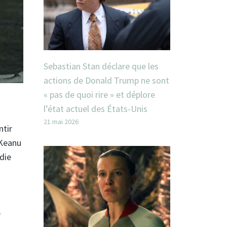
Sebastian Stan déclare que les
actions de Donald Trump ne sont
« pas de quoi rire » et déplore
l’état actuel des États-Unis
21 mai 2026
ntir
 Keanu
die
e