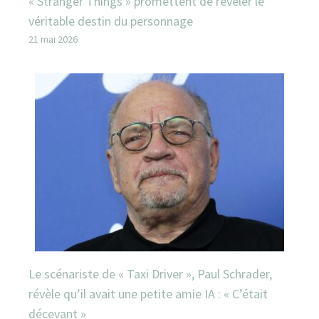
« Stranger Things » promettent de révéler le
véritable destin du personnage
21 mai 2026
Le scénariste de « Taxi Driver », Paul Schrader,
révèle qu’il avait une petite amie IA : « C’était
décevant »