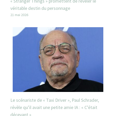
« Stranger Things » promettent de révéler le
véritable destin du personnage
21 mai 2026
Le scénariste de « Taxi Driver », Paul Schrader,
révèle qu’il avait une petite amie IA : « C’était
décevant »