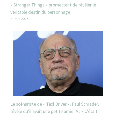
« Stranger Things » promettent de révéler le
véritable destin du personnage
21 mai 2026
Le scénariste de « Taxi Driver », Paul Schrader,
révèle qu’il avait une petite amie IA : « C’était