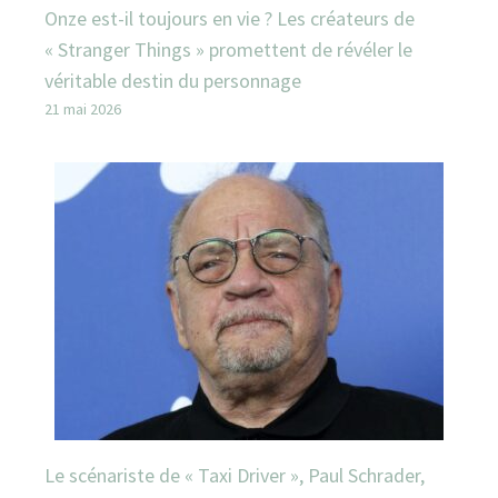
Onze est-il toujours en vie ? Les créateurs de
« Stranger Things » promettent de révéler le
véritable destin du personnage
21 mai 2026
Le scénariste de « Taxi Driver », Paul Schrader,