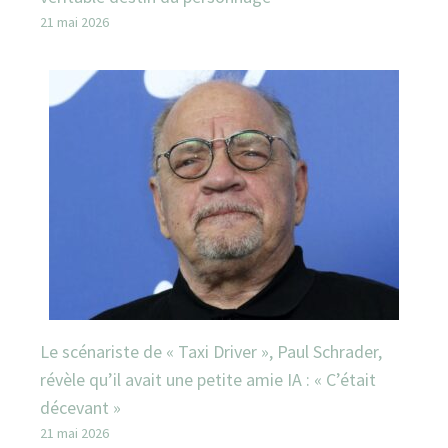
21 mai 2026
Le scénariste de « Taxi Driver », Paul Schrader,
révèle qu’il avait une petite amie IA : « C’était
décevant »
21 mai 2026