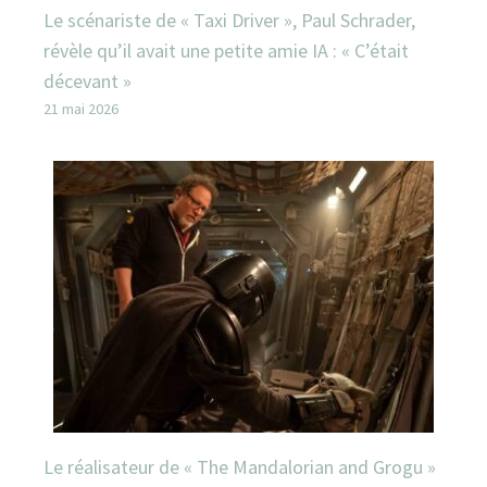
Le scénariste de « Taxi Driver », Paul Schrader,
révèle qu’il avait une petite amie IA : « C’était
décevant »
21 mai 2026
Le réalisateur de « The Mandalorian and Grogu »