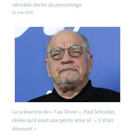
véritable destin du personnage
21 mai 2026
Le scénariste de « Taxi Driver », Paul Schrader,
révèle qu’il avait une petite amie IA : « C’était
décevant »