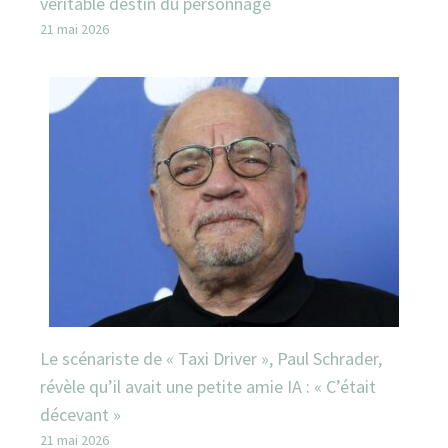
véritable destin du personnage
21 mai 2026
Le scénariste de « Taxi Driver », Paul Schrader,
révèle qu’il avait une petite amie IA : « C’était
décevant »
21 mai 2026