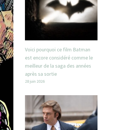
Voici pourquoi ce film Batman
est encore considéré comme le
meilleur de la saga des années
après sa sortie
28 juin 2026