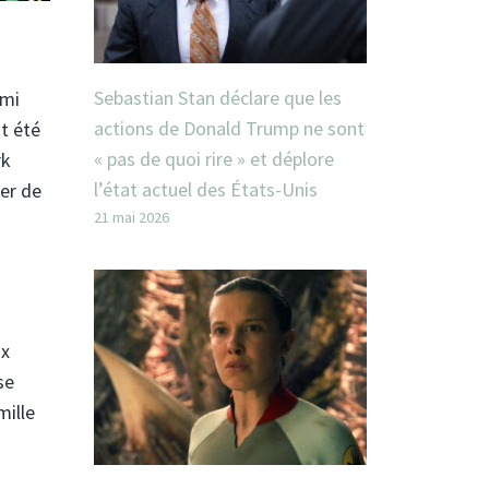
Sebastian Stan déclare que les
emi
actions de Donald Trump ne sont
nt été
« pas de quoi rire » et déplore
rk
l’état actuel des États-Unis
per de
21 mai 2026
ux
se
mille