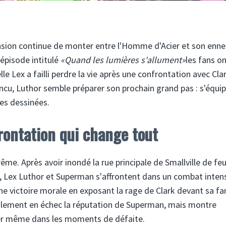
nsion continue de monter entre l'Homme d'Acier et son enn
'épisode intitulé
«Quand les lumières s'allument»
les fans o
e Lex a failli perdre la vie après une confrontation avec Cla
incu, Luthor semble préparer son prochain grand pas : s'équi
des dessinées.
rontation qui change tout
ême. Après avoir inondé la rue principale de Smallville de fe
n, Lex Luthor et Superman s'affrontent dans un combat inten
ne victoire morale en exposant la rage de Clark devant sa fa
seulement en échec la réputation de Superman, mais montre
ler même dans les moments de défaite.