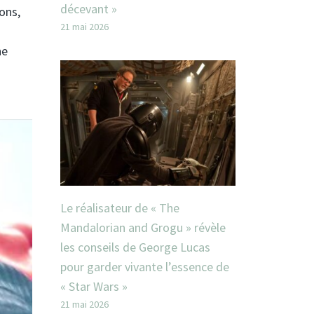
décevant »
ons,
21 mai 2026
ne
Le réalisateur de « The
Mandalorian and Grogu » révèle
les conseils de George Lucas
pour garder vivante l’essence de
« Star Wars »
21 mai 2026