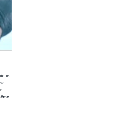
pique.
 sa
un
 même