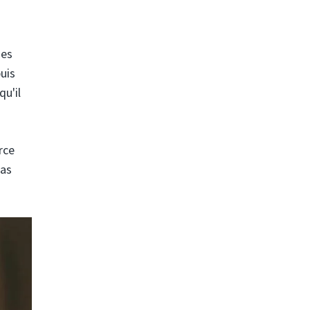
des
uis
qu'il
rce
pas