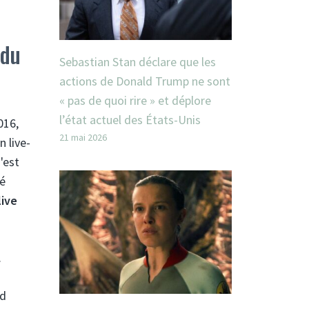
 du
Sebastian Stan déclare que les
actions de Donald Trump ne sont
« pas de quoi rire » et déplore
l’état actuel des États-Unis
016,
21 mai 2026
n live-
'est
té
live
.
nd