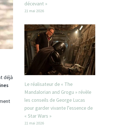
décevant »
21 mai 2026
nt déjà
Le réalisateur de « The
ines
Mandalorian and Grogu » révèle
les conseils de George Lucas
ement
pour garder vivante l’essence de
« Star Wars »
21 mai 2026