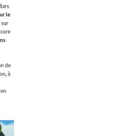
llars
ur le
 sur
score
ans
on de
on, à
ion