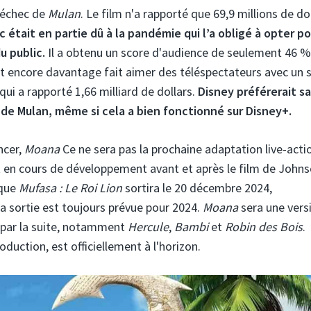
l'échec de
Mulan
. Le film n'a rapporté que 69,9 millions de do
c était en partie dû à la pandémie qui l’a obligé à opter po
 public.
Il a obtenu un score d'audience de seulement 46 %
st encore davantage fait aimer des téléspectateurs avec un 
qui a rapporté 1,66 milliard de dollars.
Disney préférerait s
 de Mulan, même si cela a bien fonctionné sur Disney+.
ncer,
Moana
Ce ne sera pas la prochaine adaptation live-acti
 en cours de développement avant et après le film de Johns
 que
Mufasa : Le Roi Lion
sortira le 20 décembre 2024,
a sortie est toujours prévue pour 2024.
Moana
sera une vers
ir par la suite, notamment
Hercule
,
Bambi
et
Robin des Bois
.
uction, est officiellement à l'horizon.