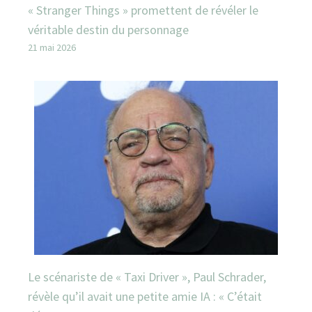
« Stranger Things » promettent de révéler le
véritable destin du personnage
21 mai 2026
Le scénariste de « Taxi Driver », Paul Schrader,
révèle qu’il avait une petite amie IA : « C’était