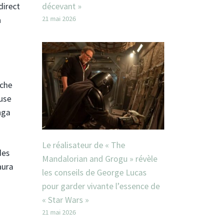
direct
décevant »
a
21 mai 2026
nche
euse
nga
Le réalisateur de « The
des
Mandalorian and Grogu » révèle
aura
les conseils de George Lucas
pour garder vivante l’essence de
« Star Wars »
21 mai 2026