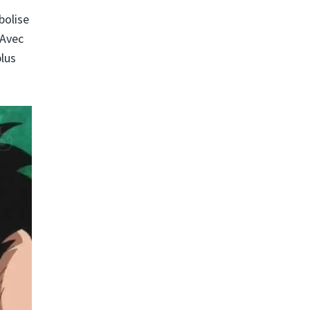
bolise
 Avec
plus