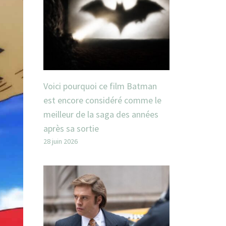
Voici pourquoi ce film Batman
est encore considéré comme le
meilleur de la saga des années
après sa sortie
28 juin 2026