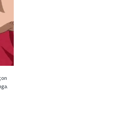
nçon
nga.