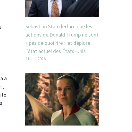
Sebastian Stan déclare que les
e.
actions de Donald Trump ne sont
« pas de quoi rire » et déplore
l’état actuel des États-Unis
21 mai 2026
da a
s,
ito
es