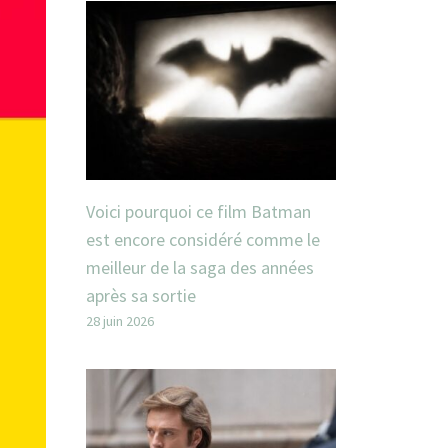
Voici pourquoi ce film Batman
est encore considéré comme le
meilleur de la saga des années
après sa sortie
28 juin 2026