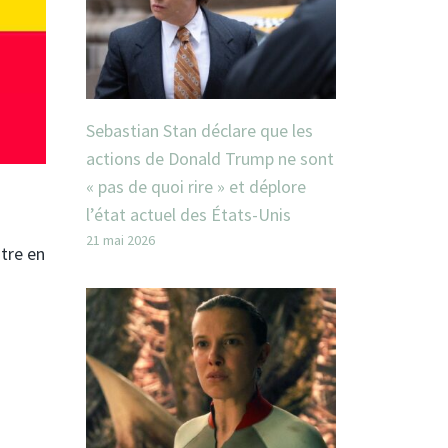
Sebastian Stan déclare que les
actions de Donald Trump ne sont
« pas de quoi rire » et déplore
l’état actuel des États-Unis
21 mai 2026
ntre en