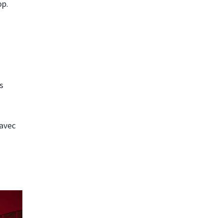
op.
s
 avec