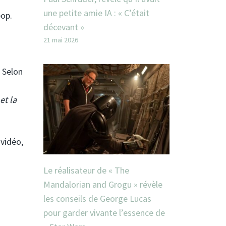
une petite amie IA : « C’était
pop.
décevant »
21 mai 2026
. Selon
et la
 vidéo,
Le réalisateur de « The
Mandalorian and Grogu » révèle
les conseils de George Lucas
pour garder vivante l’essence de