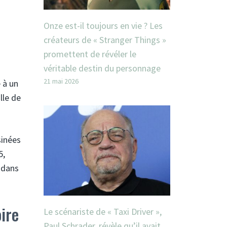
Onze est-il toujours en vie ? Les
créateurs de « Stranger Things »
promettent de révéler le
véritable destin du personnage
21 mai 2026
 à un
lle de
sinées
5,
s dans
ire
Le scénariste de « Taxi Driver »,
Paul Schrader, révèle qu’il avait