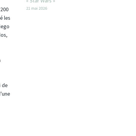
« Star Wars »
21 mai 2026
 200
é les
Diego
dos,
a
i de
d'une