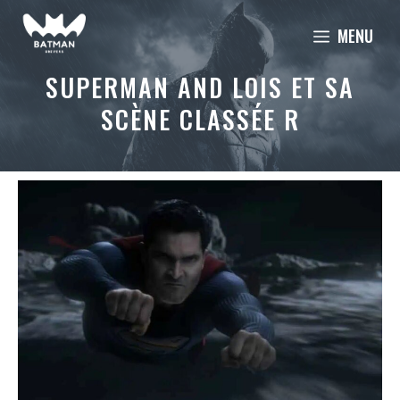
Aller
MENU
au
contenu
SUPERMAN AND LOIS ET SA
SCÈNE CLASSÉE R