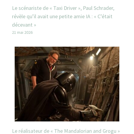
Le scénariste de « Taxi Driver », Paul Schrader,
révèle qu’il avait une petite amie IA : « C’était
décevant »
21 mai 2026
Le réalisateur de « The Mandalorian and Grogu »