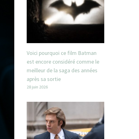
Voici pourquoi ce film Batman
est encore considéré comme le
meilleur de la saga des années
après sa sortie
28 juin 2026