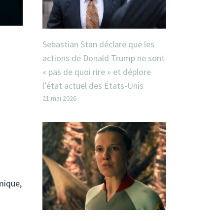
Sebastian Stan déclare que les
actions de Donald Trump ne sont
« pas de quoi rire » et déplore
l’état actuel des États-Unis
21 mai 2026
mique,