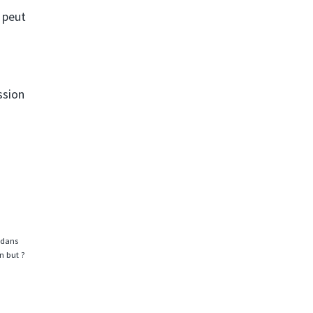
 peut
ssion
 dans
n but ?