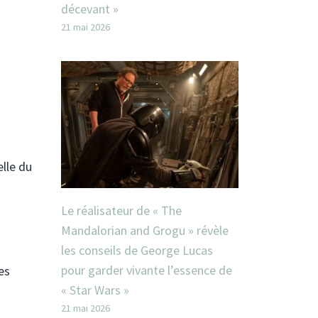
décevant »
21 mai 2026
elle du
Le réalisateur de « The
Mandalorian and Grogu » révèle
les conseils de George Lucas
pour garder vivante l’essence de
es
« Star Wars »
21 mai 2026