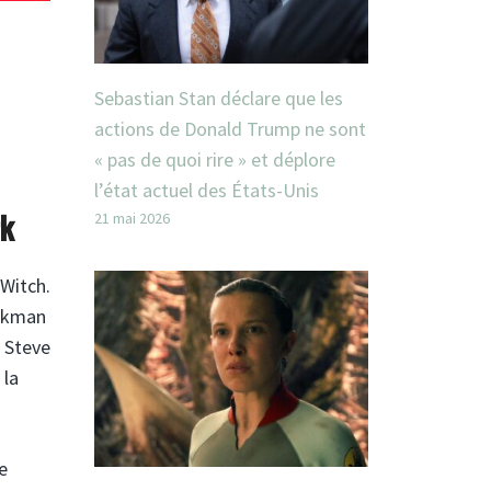
Sebastian Stan déclare que les
actions de Donald Trump ne sont
« pas de quoi rire » et déplore
l’état actuel des États-Unis
rk
21 mai 2026
 Witch.
ickman
, Steve
 la
e