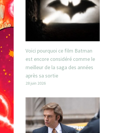
Voici pourquoi ce film Batman
est encore considéré comme le
meilleur de la saga des années
après sa sortie
28 juin 2026