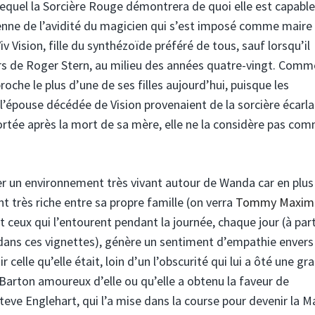
lequel la Sorcière Rouge démontrera de quoi elle est capabl
lienne de l’avidité du magicien qui s’est imposé comme maire 
v Vision, fille du synthézoïde préféré de tous, sauf lorsqu’il
s de Roger Stern, au milieu des années quatre-vingt. Comm
roche le plus d’une de ses filles aujourd’hui, puisque les
’épouse décédée de Vision provenaient de la sorcière écarla
nfortée après la mort de sa mère, elle ne la considère pas co
r un environnement très vivant autour de Wanda car en plus 
nt très riche entre sa propre famille (on verra
Tommy Maxim
et ceux qui l’entourent pendant la journée, chaque jour (à par
dans ces vignettes), génère un sentiment d’empathie envers
 celle qu’elle était, loin d’un l’obscurité qui lui a ôté une gr
t Barton amoureux d’elle ou qu’elle a obtenu la faveur de
Steve Englehart, qui l’a mise dans la course pour devenir la 