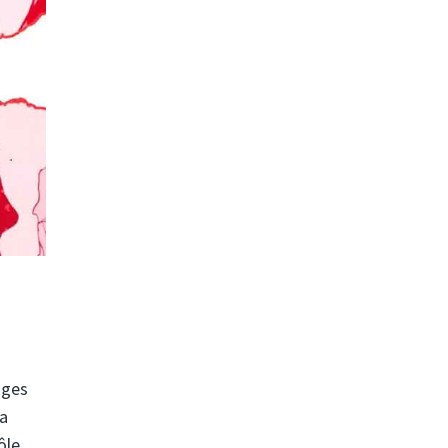
ages
la
ôle,