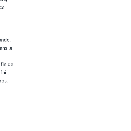
 ce
ando.
ans le
 fin de
fait,
ros.