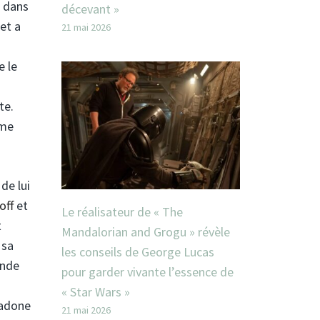
e dans
décevant »
et a
21 mai 2026
e le
te.
mme
de lui
off
et
Le réalisateur de « The
t
Mandalorian and Grogu » révèle
 sa
les conseils de George Lucas
ande
pour garder vivante l’essence de
« Star Wars »
Madone
21 mai 2026