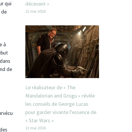
ur qui
décevant »
n de
21 mai 2026
e à
ébut
 dans
ond de
Le réalisateur de « The
Mandalorian and Grogu » révèle
les conseils de George Lucas
pour garder vivante l’essence de
urvécu
« Star Wars »
21 mai 2026
 des