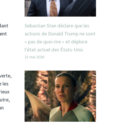
dant
Sebastian Stan déclare que les
ment
actions de Donald Trump ne sont
« pas de quoi rire » et déplore
l’état actuel des États-Unis
21 mai 2026
verte,
e les
rieux
utre,
un