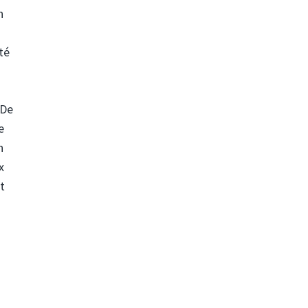
n
té
 De
e
n
x
t