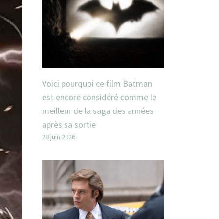
Voici pourquoi ce film Batman
est encore considéré comme le
meilleur de la saga des années
après sa sortie
28 juin 2026