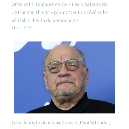
Onze est-il toujours en vie ? Les créateurs de
« Stranger Things » promettent de révéler le
véritable destin du personnage
21 mai 2026
Le scénariste de « Taxi Driver », Paul Schrader,