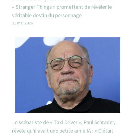
« Stranger Things » promettent de révéler le
véritable destin du personnage
21 mai 2026
Le scénariste de « Taxi Driver », Paul Schrader,
révèle qu’il avait une petite amie IA : « C’était