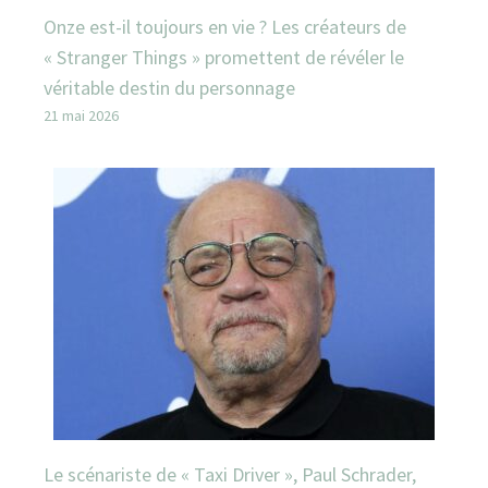
Onze est-il toujours en vie ? Les créateurs de
« Stranger Things » promettent de révéler le
véritable destin du personnage
21 mai 2026
Le scénariste de « Taxi Driver », Paul Schrader,