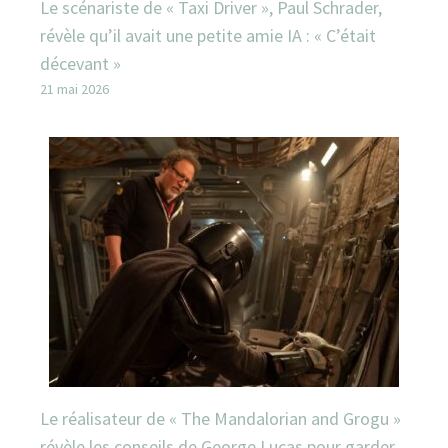
Le scénariste de « Taxi Driver », Paul Schrader,
révèle qu’il avait une petite amie IA : « C’était
décevant »
21 mai 2026
Le réalisateur de « The Mandalorian and Grogu »
révèle les conseils de George Lucas pour garder