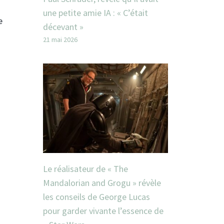
une petite amie IA : « C’était
e
décevant »
21 mai 2026
Le réalisateur de « The
Mandalorian and Grogu » révèle
les conseils de George Lucas
pour garder vivante l’essence de