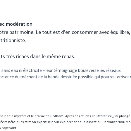
?
vec modération
.
 notre patrimoine. Le tout est d’en consommer avec équilibre,
tritionniste.
ents très riches dans le même repas.
ne sans eau ni électricité – leur témoignage bouleverse les réseaux
ortance du méchant de la bande dessinée possible qui pourrait arriver
né par le mystère et le drame de Gotham. Après des études en littérature, j'ai plongé
écits héroïques et mon expertise pour explorer chaque aspect du Chevalier Noir. Mo
s captivant.