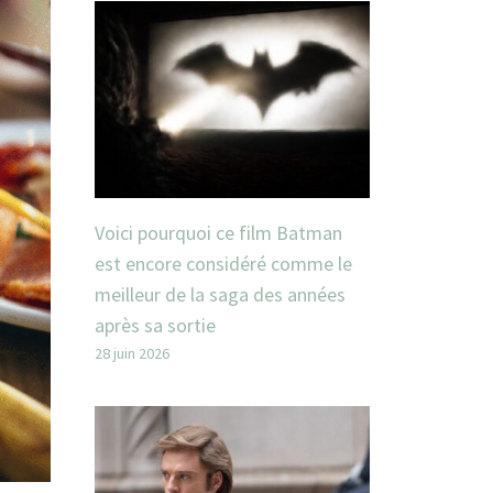
Voici pourquoi ce film Batman
est encore considéré comme le
meilleur de la saga des années
après sa sortie
28 juin 2026