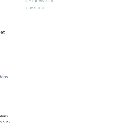
« Star Wars »
21 mai 2026
 et
 dans
 dans
n but ?