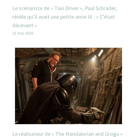
Le scénariste de « Taxi Driver », Paul Schrader,
révèle qu’il avait une petite amie IA : « C’était
décevant »
21 mai 2026
Le réalisateur de « The Mandalorian and Grogu »