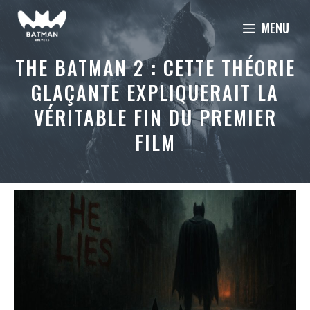
Aller
MENU
au
contenu
THE BATMAN 2 : CETTE THÉORIE
GLAÇANTE EXPLIQUERAIT LA
VÉRITABLE FIN DU PREMIER
FILM